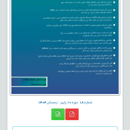
شماره
18
دوره
10
پاییز - زمستان
1404