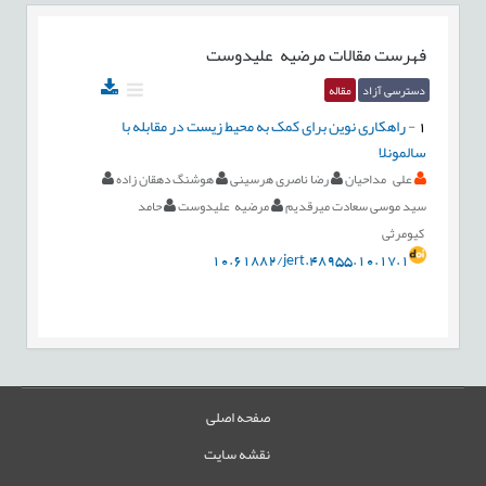
فهرست مقالات
مرضیه علیدوست
دسترسی آزاد
مقاله
1
-
راهکاری نوین برای کمک به محیط زیست در مقابله با
سالمونلا
علی مداحیان
رضا ناصری هرسینی
هوشنگ دهقان زاده
سید موسی سعادت میرقدیم
مرضیه علیدوست
حامد
کیومرثی
10.61882/jert.48955.10.17.1
صفحه اصلی
نقشه سایت