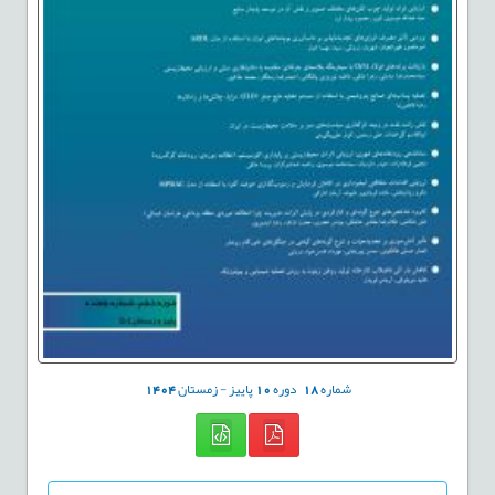
شماره
18
دوره
10
پاییز - زمستان
1404