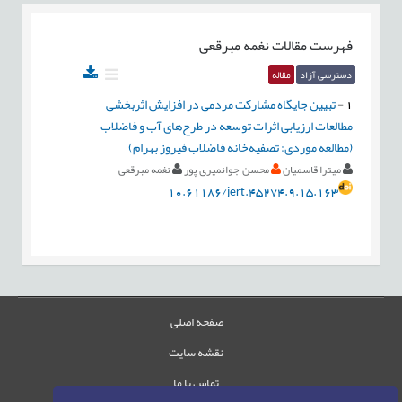
فهرست مقالات
نغمه مبرقعی
دسترسی آزاد
مقاله
1
-
تبیین جایگاه مشارکت مردمی در افزایش اثربخشی
مطالعات ارزیابی اثرات توسعه در طرح‌های آب و فاضلاب
(مطالعه موردی: تصفیه‌خانه فاضلاب فیروز بهرام)
میترا قاسمیان
محسن جوانمیری پور
نغمه مبرقعی
10.61186/jert.45274.9.15.163
صفحه اصلی
نقشه سایت
تماس با ما