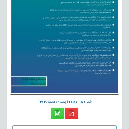
شماره
18
دوره
10
پاییز - زمستان
1404