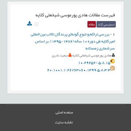
فهرست مقالات
هادی پورموسی شیخعلی کلایه
دسترسی آزاد
مقاله
1
-
بررسی تراکم و تنوع گونه‌ای پرندگان تالاب بین المللی
امیرکلایه طی دوره 10 ساله (1386-1395)، بر اساس
سرشماری زمستانه
هادی پورموسی شیخعلی کلایه
سعید نادری
10.29252/.5.8.15
20.1001.1.26763060.1399.5.8.3.3
صفحه اصلی
نقشه سایت