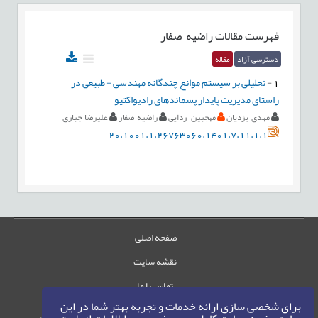
فهرست مقالات
راضیه صفار
دسترسی آزاد
مقاله
1
-
تحلیلی بر سیستم موانع چندگانه مهندسی - طبیعی در
راستای مدیریت پایدار پسماندهای رادیواکتیو
مهدی یزدیان
مهجبین ردایی
راضیه صفار
علیرضا جباری
20.1001.1.26763060.1401.7.11.1.1
صفحه اصلی
نقشه سایت
تماس با ما
برای شخصی سازی ارائه خدمات و تجربه بهتر شما در این