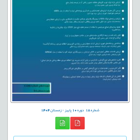
شماره
18
دوره
10
پاییز - زمستان
1404