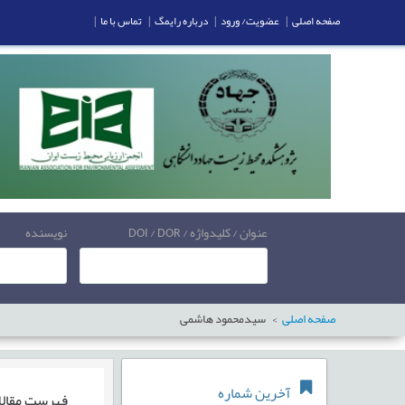
صفحه اصلی
|
عضویت/ ورود
|
درباره رایمگ
|
تماس با ما
|
عنوان / کلیدواژه / DOI / DOR
نویسنده
صفحه اصلی
سیدمحمود هاشمی
آخرین شماره
فهرست مقال