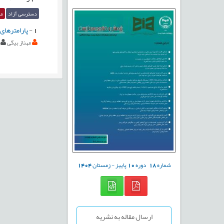
دسترسی آزاد
مق
1
-
پارامترهای
مهناز بیگی
شماره
18
دوره
10
پاییز - زمستان
1404
ارسال مقاله به نشریه