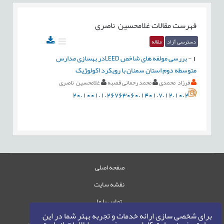
فهرست مقالات
غلامحسین ناصری
دسترسی آزاد
مقاله
1
-
بررسی مولفه های شاخص LEEDدر بهسازی مدارس
متوسطه دوم استان سمنان با رویکرد اکولوژیک
فرزاد محمدی
محمد رحمانی قصبه
غلامحسین ناصری
20.1001.1.26763060.1401.7.12.10.2
صفحه اصلی
نقشه سایت
تماس با ما
برای شخصی سازی ارائه خدمات و تجربه بهتر شما در این