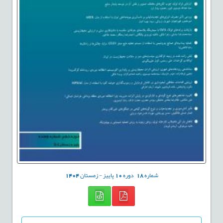
شماره
18
دوره
10
پاییز - زمستان
1404