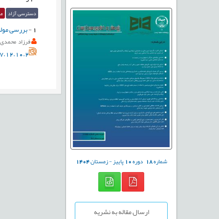
دسترسی آزاد
مق
1
-
بررسی مولفه های شاخص LEEDدر بهسازی 
فرزاد محمدی
7.12.10.2
شماره
18
دوره
10
پاییز - زمستان
1404
ارسال مقاله به نشریه