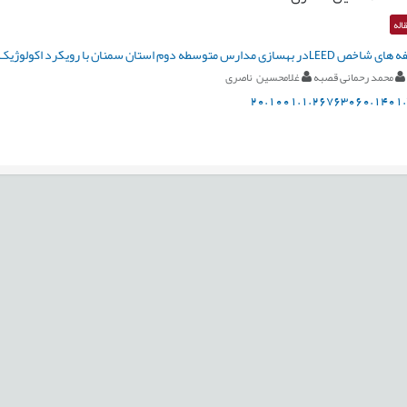
اله
مدارس متوسطه دوم استان سمنان با رویکرد اکولوژیک
محمد رحمانی قصبه
غلامحسین ناصری
20.1001.1.26763060.1401.