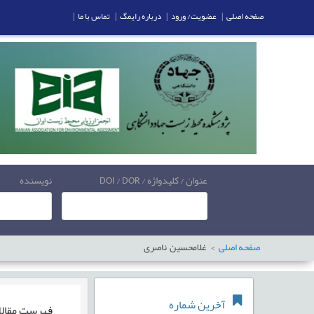
صفحه اصلی
|
عضویت/ ورود
|
درباره رایمگ
|
تماس با ما
|
عنوان / کلیدواژه / DOI / DOR
نویسنده
صفحه اصلی
غلامحسین ناصری
آخرین شماره
فهرست مقال