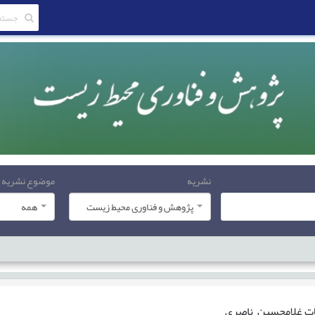
نشریه
موضوع نشریه
پژوهش و فناوری محیط زیست
همه
ات
غلامحسین ناصری