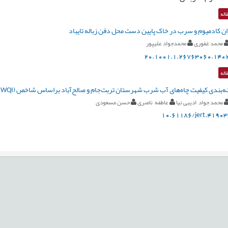
اله
ن کادمیوم و سرب در خاک پایین دست محل دفن زباله تایباد
محمد غفوری
محمدجواد علیپور
20.1001.1.26763060.1402
اله
ه‌بندی کیفیت چاه‌های آب شرب شهرستان تربت‌جام و صالح‌آباد براساس شاخص (WQI) و نرم‌افزار GIS
محمد جواد ادیبی نیا
عاطفه ناصری
حسن مسعودی
10.61186/jert.41903