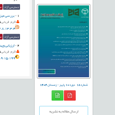
دسترسی آزاد
مق
1
-
بررسی میزا
اکرم قربانی
.8.13.3.4
دسترسی آزاد
مق
2
-
ارزیابی وپهن
اکرم قربانی
.9.15.199
شماره
18
دوره
10
پاییز - زمستان
1404
ارسال مقاله به نشریه