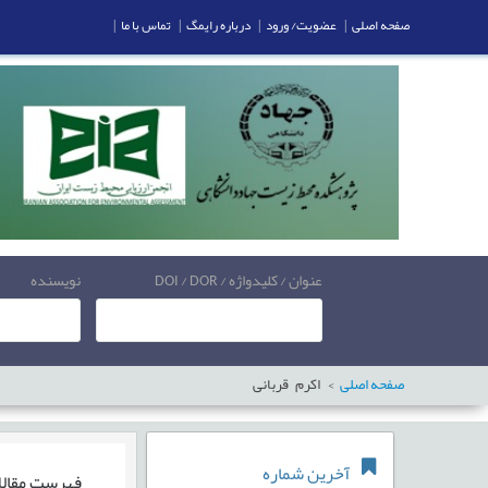
صفحه اصلی
|
عضویت/ ورود
|
درباره رایمگ
|
تماس با ما
|
عنوان / کلیدواژه / DOI / DOR
نویسنده
صفحه اصلی
اکرم قربانی
آخرین شماره
فهرست مقال