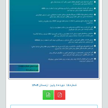
شماره
18
دوره
10
پاییز - زمستان
1404