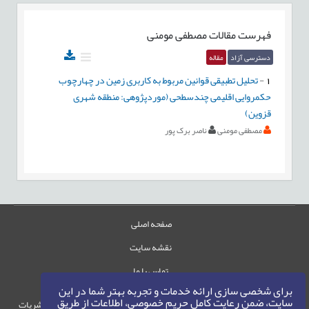
فهرست مقالات
مصطفی مومنی
دسترسی آزاد
مقاله
1
-
تحلیل تطبیقی قوانین مربوط به کاربری زمین در چهارچوب
حکمروایی اقلیمی چندسطحی (موردپژوهی: منطقه شهری
قزوین)
مصطفی مومنی
ناصر برک پور
صفحه اصلی
نقشه سایت
تماس با ما
برای شخصی سازی ارائه خدمات و تجربه بهتر شما در این
سایت، ضمن رعایت کامل حریم خصوصی، اطلاعات از طریق
حقوق این وب‌سایت متعلق به سامانه مدیریت نشریات