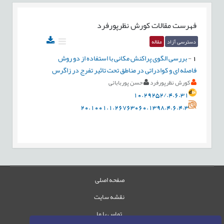
فهرست مقالات
کورش نظرپورفرد
دسترسی آزاد
مقاله
1
-
بررسی الگوی پراکنش مکانی با استفاده از دو روش
فاصله ای و کوادراتی در مناطق تحت تاثیر تفرج در زاگرس
کورش نظرپورفرد
حسن پوربابائی
10.29252/.4.6.31
20.1001.1.26763060.1398.4.6.4.3
صفحه اصلی
نقشه سایت
تماس با ما