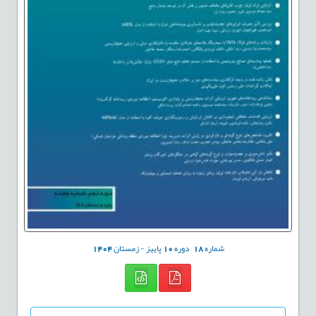
شماره
18
دوره
10
پاییز - زمستان
1404