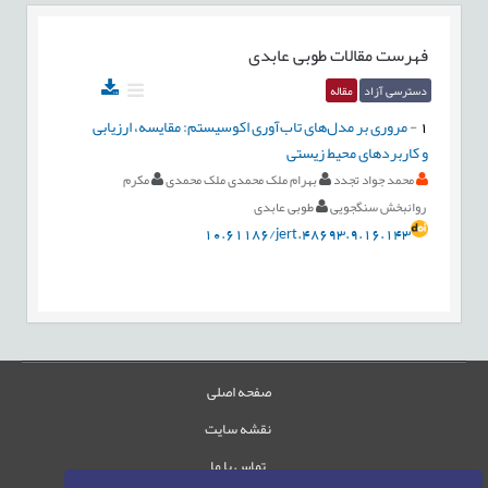
فهرست مقالات
طوبی عابدی
دسترسی آزاد
مقاله
1
-
مروری بر مدل‌های تاب‌آوری اکوسیستم: مقایسه، ارزیابی
و کاربردهای محیط ‌زیستی
محمد جواد تجدد
بهرام ملک محمدی ملک محمدی
مکرم
روانبخش سنگجویی
طوبی عابدی
10.61186/jert.48693.9.16.143
صفحه اصلی
نقشه سایت
تماس با ما