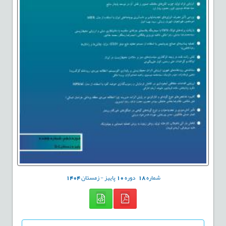
شماره
18
دوره
10
پاییز - زمستان
1404