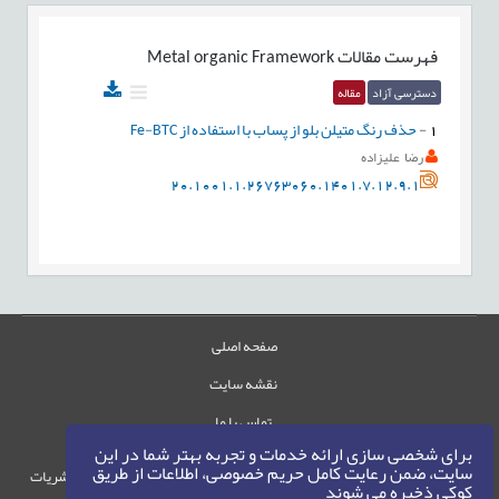
فهرست مقالات
Metal organic Framework
دسترسی آزاد
مقاله
1
-
حذف رنگ متیلن بلو از پساب با استفاده از Fe-BTC
رضا علیزاده
20.1001.1.26763060.1401.7.12.9.1
صفحه اصلی
نقشه سایت
تماس با ما
برای شخصی سازی ارائه خدمات و تجربه بهتر شما در این
سایت، ضمن رعایت کامل حریم خصوصی، اطلاعات از طریق
حقوق این وب‌سایت متعلق به سامانه مدیریت نشریات
کوکی ذخیره می شوند