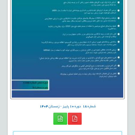
شماره
18
دوره
10
پاییز - زمستان
1404