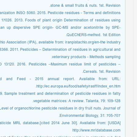
stone & small fruits & nuts. 1st. Revision.
anization INSO 5060. 2015. Pesticide residues - Terms and definitions.
 17026. 2013. Foods of plant origin Determination of residues using
lean up dispersive SPE origin- GC-MS and/or acetonitrile by SPE-
QuEChERS-method. 1st Edition.
hio Association (IPA), available from: iranpistachio.org/en-the industry.
366. 2011. Pesticides – Determination of residues in agricultural and
veterinary products - Methods sampling.
SO 13120. 2016. Pesticides –Maximum residue limit of pesticides –
Cereals. 1st. Revision.
 and Feed - 2015 annual report. Available from: URL:
http://ec.europa.eu/food/safety/rasff/index_en.htm.
9. Sample treatment and determination of pesticide residues in fatty
vegetable matrices: A review. Talanta, 79: 109-128.
evel of organochlorine pesticide residues in dry fruit nuts. Journal of
Environmental Biology, 31: 705-707.
. Pesticide MRL database.[cited 2014 June 30]. Available from:
http://www.mrldatabase.com