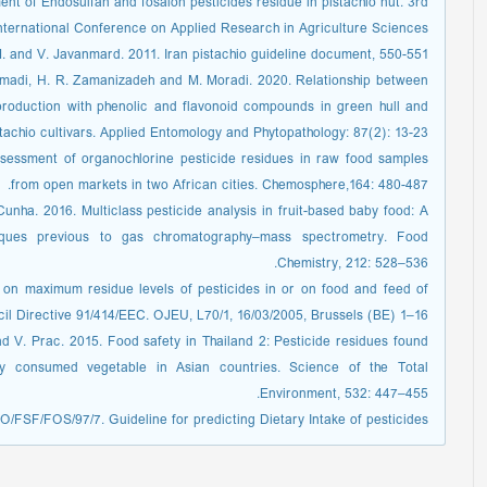
nt of Endosulfan and fosalon pesticides residue in pistachio nut. 3rd
nternational Conference on Applied Research in Agriculture Sciences.
. and V. Javanmard. 2011. Iran pistachio guideline document, 550-551.
adi, H. R. Zamanizadeh and M. Moradi. 2020. Relationship between
production with phenolic and flavonoid compounds in green hull and
stachio cultivars. Applied Entomology and Phytopathology: 87(2): 13-23.
sessment of organochlorine pesticide residues in raw food samples
from open markets in two African cities. Chemosphere,164: 480-487.
unha. 2016. Multiclass pesticide analysis in fruit-based baby food: A
iques previous to gas chromatography–mass spectrometry. Food
Chemistry, 212: 528–536.
on maximum residue levels of pesticides in or on food and feed of
l Directive 91/414/EEC. OJEU, L70/1, 16/03/2005, Brussels (BE) 1–16.
V. Prac. 2015. Food safety in Thailand 2: Pesticide residues found
y consumed vegetable in Asian countries. Science of the Total
Environment, 532: 447–455.
/FSF/FOS/97/7. Guideline for predicting Dietary Intake of pesticides.