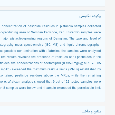
چکیده انگلیسی
:
concentration of pesticide residues in pistachio samples collected
io-producing area of Semnan Province, Iran. Pistachio samples were
 major pistachio-growing regions of Damghan. The type and level of
matography–mass spectrometry (GC–MS) and liquid chromatography–
ss possible contamination with aflatoxins, the samples were analyzed
he results revealed the presence of residues of 11 pesticides in the
ticides, the concentrations of acetamiprid (0.1359 mg/kg; MRL = 0.05
 mg/kg) exceeded the maximum residue limits (MRLs) established by
contained pesticide residues above the MRLs, while the remaining
more, aflatoxin analysis showed that 9 out of 52 tested samples were
ch 8 samples were below and 1 sample exceeded the permissible limit.
منابع و مأخذ
: