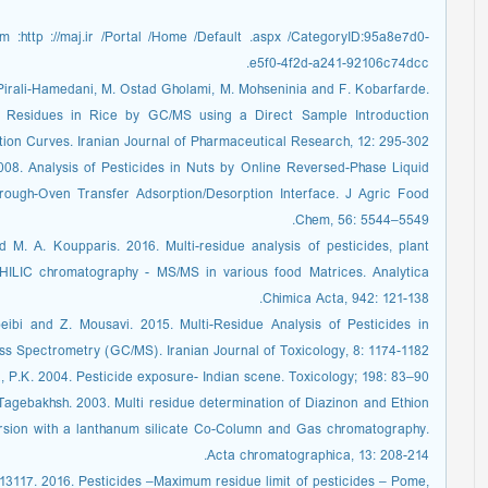
om :http ://maj.ir /Portal /Home /Default .aspx /CategoryID:95a8e7d0-
e5f0-4f2d-a241-92106c74dcc.
Pirali-Hamedani, M. Ostad Gholami, M. Mohseninia and F. Kobarfarde.
e Residues in Rice by GC/MS using a Direct Sample Introduction
ion Curves. Iranian Journal of Pharmaceutical Research, 12: 295-302.
2008. Analysis of Pesticides in Nuts by Online Reversed-Phase Liquid
ough-Oven Transfer Adsorption/Desorption Interface. J Agric Food
Chem, 56: 5544–5549.
 M. A. Koupparis. 2016. Multi-residue analysis of pesticides, plant
HILIC chromatography - MS/MS in various food Matrices. Analytica
Chimica Acta, 942: 121-138.
ibi and Z. Mousavi. 2015. Multi-Residue Analysis of Pesticides in
 Spectrometry (GC/MS). Iranian Journal of Toxicology, 8: 1174-1182.
, P.K. 2004. Pesticide exposure- Indian scene. Toxicology; 198: 83–90.
 Tagebakhsh. 2003. Multi residue determination of Diazinon and Ethion
persion with a lanthanum silicate Co-Column and Gas chromatography.
Acta chromatographica, 13: 208-214.
13117. 2016. Pesticides –Maximum residue limit of pesticides – Pome,