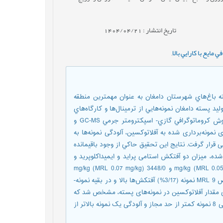
تاریخ انتشار : 1404/04/21
 مايع با کارايي بالا
,
ه باغ‌­هاي شهرستان دامغان به عنوان مهمترين منطقه
 پسته دامغان نمونه­‌هايي از ترمينال‌ها و کارگاه­‌هاي
فرآوري پسته تهيه شده و آناليز نوع و ميزان آفت­کش­‌هاي باقيمانده با روش کروماتوگرافي گازي- اسپکترومتر جرمي GC-MS و
ی نمونه‌برداری شده به آفلاتوکسین، آلودگی نمونه­‌ها به
اتوگرافي مايع با کارايي بالا (HPLC) مورد بررسی قرار گرفت. نتایج این تحقیق حاكي از وجود باقيمانده
شده، ميزان دو آفت­کش استامی پراید و ایمیداکلوپرید و
MRL‌ (حداکثر باقیمانده مجاز) آن‌ها به ترتیب به میزان 1359/0 mg/kg (MRL 0.05 mg/kg) و 3448/0 mg/kg (MRL 0.07 mg/kg)
تعيين شد كه بالاتر از حد استاندارد اتحاديه اروپا بود. به طور کلی، شاخص MRL 9 نمونه (3/17%) آفت­کش‌­ها بالا و در بقیه نمونه‌­
MRLs بودند. به علاوه، با ارزیابی مقدار آفلاتوکسین در نمونه­‌های پسته، مشخص شد که
از 52 نمونه مورد آزمایش، 9 نمونه به آفلاتوکسین آلودگی داشتند که آلودگی 8 نمونه کمتر از حد مجاز و آلودگی یک نمونه بالاتر از