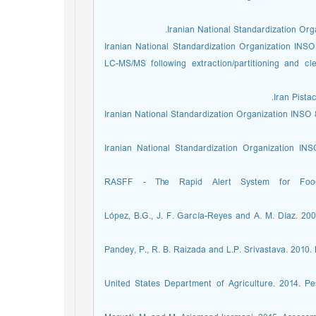
Iranian National Standardization Org
Iranian National Standardization Organization INSO
LC-MS/MS following extraction/partitioning and c
Iran Pistac
Iranian National Standardization Organization INSO 8
Iranian National Standardization Organization IN
RASFF - The Rapid Alert System for Food
López, B.G., J. F. García-Reyes and A. M. Díaz. 200
Pandey, P., R. B. Raizada and L.P. Srivastava. 2010. L
[USDA] United States Department of Agriculture. 2014