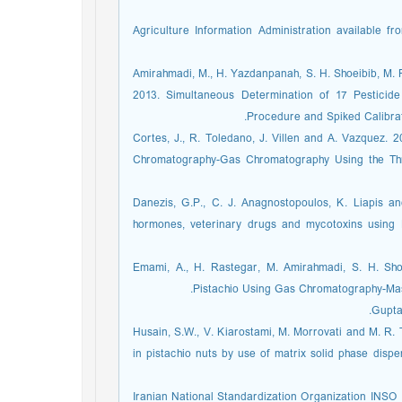
Agriculture Information Administration available fr
Amirahmadi, M., H. Yazdanpanah, S. H. Shoeibib, M. 
2013. Simultaneous Determination of 17 Pesticid
Procedure and Spiked Calibrat
Cortes, J., R. Toledano, J. Villen and A. Vazquez. 
Chromatography-Gas Chromatography Using the Thr
Danezis, G.P., C. J. Anagnostopoulos, K. Liapis and
hormones, veterinary drugs and mycotoxins using 
Emami, A., H. Rastegar, M. Amirahmadi, S. H. Shoe
Pistachio Using Gas Chromatography-Mass
Gupta
Husain, S.W., V. Kiarostami, M. Morrovati and M. R.
in pistachio nuts by use of matrix solid phase dis
Iranian National Standardization Organization INSO 