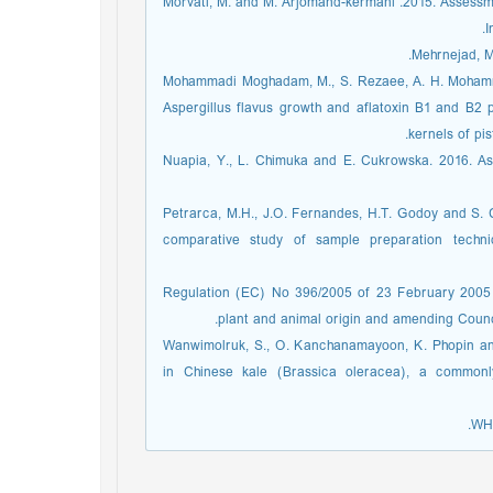
Morvati, M. and M. Arjomand-kermani .2015. Assessme
I
Mehrnejad, M
Mohammadi Moghadam, M., S. Rezaee, A. H. Mohamm
Aspergillus flavus growth and aflatoxin B1 and B2 
kernels of pi
Nuapia, Y., L. Chimuka and E. Cukrowska. 2016. As
Petrarca, M.H., J.O. Fernandes, H.T. Godoy and S. C
comparative study of sample preparation techn
Regulation (EC) No 396/2005 of 23 February 2005 
plant and animal origin and amending Counci
Wanwimolruk, S., O. Kanchanamayoon, K. Phopin and 
in Chinese kale (Brassica oleracea), a commonl
WHO