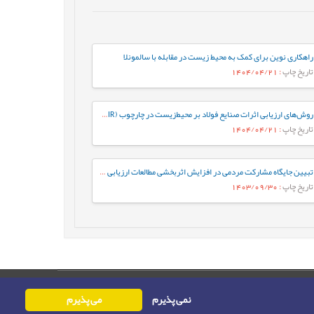
راهکاری نوین برای کمک به محیط زیست در مقابله با سالمونلا
تاریخ چاپ
: 1404/04/21
روش‌های ارزیابی اثرات صنایع فولاد بر محیط‌زیست در چارچوب (DPSIR)
تاریخ چاپ
: 1404/04/21
تبیین جایگاه مشارکت مردمی در افزایش اثربخشی مطالعات ارزیابی اثرات توسعه در طرح‌های آب و فاضلاب (مطالعه موردی: تصفیه‌خانه فاضلاب فیروز بهرام)
تاریخ چاپ
: 1403/09/30
حقوق این وب‌سایت متعلق به سامانه مدیریت نشریات رایمگ است.
نمی پذیرم
می پذیرم
حق نشر
1405-1396
©