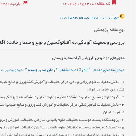
کد مقاله
: 1404060451268
بازدید
: 3978
10.61882/jert.51268.10.17.153
نوع مقاله
: پژوهشی
بررسي وضعیت آلودگی به آفلاتوکسین و نوع و مقدار مانده آف
محورهای موضوعی
:
ارزیابی اثرات محیط زیستی
4
3
2
*
1
مهدي محمدي مقدم
آنا عبدالشاهی
علیرضا برجسته
مهدی بصیرت
,
,
,
1
- بخش تحقیقات علوم زراعی و باغی، مرکز تحقیقات و آموزش کشاورزی و منابع طبی
کشاورزی، شاهرود، ایران
2
- گروه علوم و صنایع غذایی، دانشکده تغذیه و علوم غذایی دانشگاه علو م پزشکی سمنا
3
- بخش تحقیقات گیاهپزشکی، مرکز تحقیقات و آموزش کشاورزی و منابع طبیعی استا
شاهرود، ایران
4
- پژوهشکده پسته، موسسه تحقیقات علوم باغبانی، سازمان تحقیقات، آموزش و تروی
5
- پژوهشکده پسته، موسسه تحقیقات علوم باغبانی، سازمان تحقیقات، آموزش و تروی
6
- بخش تحقیقات اقتصادی، اجتماعی و ترویج کشاورزی، مرکز تحقیقات و آموزش کشاور