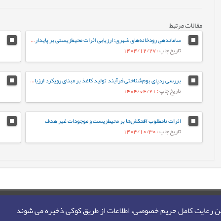
مقالات مرتبط
ساماندهی رودخانه‌های شهری: ارزیابی اثرات محیط‌زیستی بر پایداری اکوسیستم، (مطالعه موردی: رودخانه گرگ‌رود)
تاریخ چاپ
: 1404/12/27
بررسی ردپای بوم‌شناختی فرآیند تولید کاغذ بر مبنای رویکرد ارزیابی چرخه حیات، مطالعه موردی: کارخانه گلستان کاغذ پرشیا
تاریخ چاپ
: 1404/04/21
اثرات نامطلوب آفتکش‌ها بر محیطزیست و موجودات غیر هدف
تاریخ چاپ
: 1403/10/30
من رعایت کامل حریم خصوصی، اطلاعات از طریق کوکی ذخیره می شوند