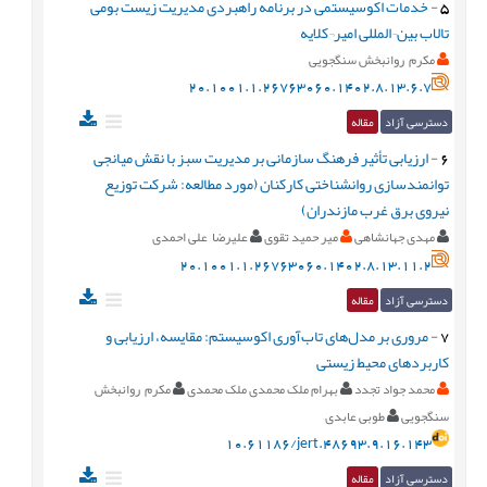
5
-
خدمات اکوسیستمی در برنامه راهبردی مدیریت زیست بومی
تالاب بین¬المللی امیر¬کلایه
مکرم روانبخش سنگجویی
20.1001.1.26763060.1402.8.13.6.7
دسترسی آزاد
مقاله
6
-
ارزیابی تأثیر فرهنگ سازمانی بر مدیریت سبز با نقش میانجی
توانمندسازی روانشناختی کارکنان (مورد مطالعه: شرکت توزیع
نیروی برق غرب مازندران)
مهدی جهانشاهی
میر حمید تقوی
علیرضا علی احمدی
20.1001.1.26763060.1402.8.13.11.2
دسترسی آزاد
مقاله
7
-
مروری بر مدل‌های تاب‌آوری اکوسیستم: مقایسه، ارزیابی و
کاربردهای محیط ‌زیستی
محمد جواد تجدد
بهرام ملک محمدی ملک محمدی
مکرم روانبخش
سنگجویی
طوبی عابدی
10.61186/jert.48693.9.16.143
دسترسی آزاد
مقاله