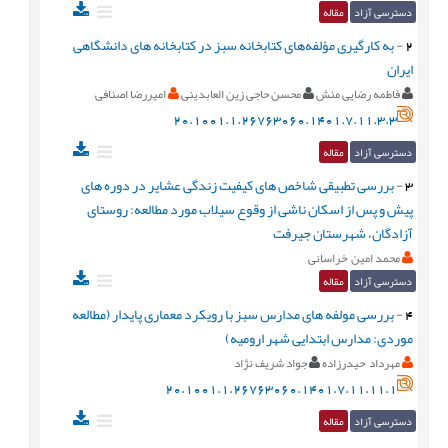
دسترسی آزاد
مقاله
2
-
به کارگیری مؤلفه‌های کتابخانه سبز در کتابخانه های دانشگاهی
ایران
فاطمه رضایی منش
محسن حاجی زین العابدینی
امیررضا اصنافی
20.1001.1.26763060.1401.7.11.3.3
دسترسی آزاد
مقاله
3
-
بررسی تطبیقی شاخص های کیفیت زندگی عشایر در دوره های
پیش و پس از اسکان ناشی از وقوع سیلاب مورد مطالعه: روستای
آزادگان، شهرستان جیرفت
محمد امین خراسانی
دسترسی آزاد
مقاله
4
-
بررسی مولفه های مدارس سبز با رویکرد معماری پایدار (مطالعه
موردی: مدارس ابتدایی شهر ارومیه)
مهرداد حیدرزاده
جواد شریف نژاد
20.1001.1.26763060.1401.7.11.11.1
دسترسی آزاد
مقاله