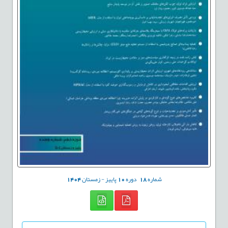
شماره
18
دوره
10
پاییز - زمستان
1404