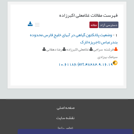
فهرست مقالات
غلامعلی اکبرزاده
دسترسی آزاد
مقاله
1
-
وضعیت پلانکتون گیاهی در آبهای خلیج فارس محدوده
بندرعباس تاجریزه لارک
فرشته سراجی
غلامعلی اکبرزاده
رضا دهقانی
سیامک بهزادی
10.61186/jert.48282.9.16.19
صفحه اصلی
نقشه سایت
تماس با ما