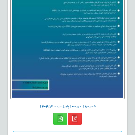
شماره
18
دوره
10
پاییز - زمستان
1404