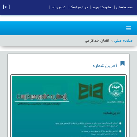
[en]
صفحه اصلی
|
عضویت/ ورود
|
درباره رایمگ
|
تماس با ما
|
صفحه اصلی
لقمان خداکرمی
آخرین شماره