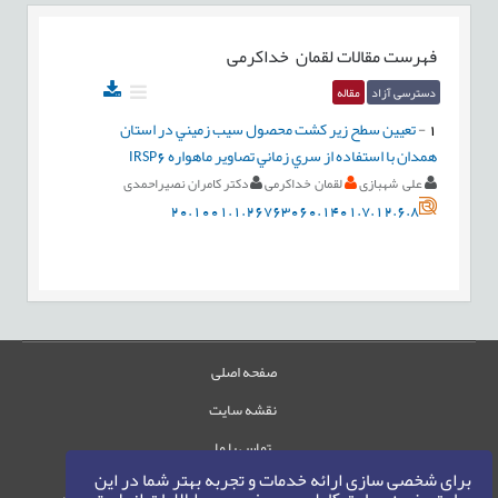
فهرست مقالات
لقمان خداکرمی
دسترسی آزاد
مقاله
1
-
تعيين سطح زير كشت محصول سيب زميني در استان
همدان با استفاده از سري زماني تصاوير ماهواره IRSP6
علی شهبازی
لقمان خداکرمی
دکتر کامران نصیراحمدی
20.1001.1.26763060.1401.7.12.6.8
صفحه اصلی
نقشه سایت
تماس با ما
برای شخصی سازی ارائه خدمات و تجربه بهتر شما در این