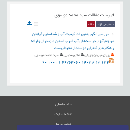
فهرست مقالات
سید محمد موسوی
دسترسی آزاد
مقاله
1
-
بررسی الگوی تغییرات کیفیت آب و شناسایی گیاهان
مهاجم آبزی در سدهای آب شرب استان مازندران و ارائه
راهکارهای کنترلی دوستدار محیط زیست
پویان مهربان جوبنی
هادی مدبری
سید محمد موسوی
20.1001.1.26763060.1402.8.13.12.3
صفحه اصلی
نقشه سایت
تماس با ما