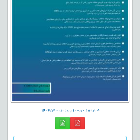
شماره
18
دوره
10
پاییز - زمستان
1404