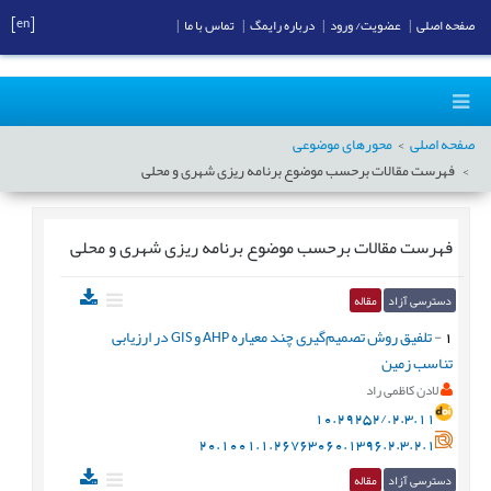
[en]
صفحه اصلی
|
عضویت/ ورود
|
درباره رایمگ
|
تماس با ما
|
صفحه اصلی
محورهای موضوعی
فهرست مقالات برحسب موضوع
برنامه ریزی شهری و محلی
فهرست مقالات برحسب موضوع
برنامه ریزی شهری و محلی
دسترسی آزاد
مقاله
1
-
تلفیق روش تصمیم‌گیری چند معیاره AHP و GIS در ارزیابی
تناسب زمین
لادن کاظمی راد
10.29252/.2.3.11
20.1001.1.26763060.1396.2.3.2.1
دسترسی آزاد
مقاله