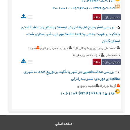
10.29252/.5.7.101
20.1001.1.26763060.1399.5.7.9.7
دسترسی آزاد
مقاله
5
-
بررسی نقش طرح های هادی در توسعه روستایی از منظر کالبدی
با تاکید بر هویت بخشی به فضا مطالعه موردی، شهرستان رشت،
استان گیلان
محمدعلی رحیمی پور شیخانی نژاد
حبیب محمودی چناری
سیده
فاطمه امامی
فرزانه نصیری جان آقا
دسترسی آزاد
مقاله
6
-
بررسی عدالت فضایی در شهر با تأکید بر توزیع خدمات شهری،
مطالعه¬ی موردی: شهر بندرانزلی
آزیتا پورمراد
مجید یاسوری
10.61186/jert.46769.9.15.183
صفحه اصلی