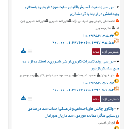
2
-
بررسی وضعیت آسایش اقلیمی سایت موزه تاریخی و باستانی
بویه املش در ارتباط با گردشگری
محمدعلی رحیمی پور شیخانی نژاد
فرزانه نصیری
فرزانه نصیری جان
آقا
هادی مدبری
10.29252/.3.5.43
20.1001.1.26763060.1397.3.5.5.5
دسترسی آزاد
مقاله
3
-
بررسی روند تغییرات کاربری اراضی شهر ری با استفاده از داده
های سنجش از دور
سارا فروتن
محمود شریعت
میر مسعود خیرخواه زرکش
رحیم سرور
10.29252/.5.7.55
20.1001.1.26763060.1399.5.7.5.3
دسترسی آزاد
مقاله
4
-
واکاوی چالش های اجتماعی و فرهنگی احداث سد در مناطق
روستایی متأثر؛ مطالعه موردی: سد داریان هورامان
کورش امینی