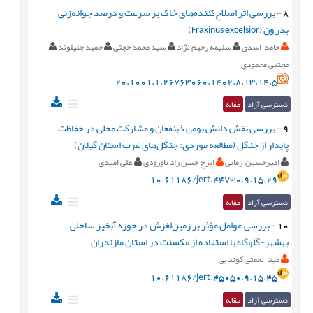
8
-
بررسی اثر اصلاح‌کننده‌های خاک بر سرعت و درصد جوانه‌زنی
بذر ون (Fraxinus excelsior)
حامد اسدی
سلیمه رحیم نژاد
سید محمد حجتی
حمید جلیلوند
مجتبی محمودی
20.1001.1.26763060.1402.8.13.14.5
دسترسی آزاد
مقاله
9
-
بررسی نقش دانش بومی ذینفعان و مشارکت محلی در حفاظت
پایدار از جنگل‌ (مطالعه موردی: جنگل‌های غرب استان گیلان)
امیرحسین زمانی
ایرج حسن زاد ناورودی
علی امیدی
10.61186/jert.44730.9.15.29
دسترسی آزاد
مقاله
10
-
بررسی عوامل مؤثر بر زمین‌لغزش در حوزه آبخیز ساحلی
بهشهر-گلوگاه با استفاده از مکسنت در استان مازندران
مینا نعمتی کوتنایی
10.61186/jert.45050.9.15.45
دسترسی آزاد
مقاله