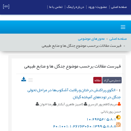
[en]
صفحه اصلی
|
عضویت/ ورود
|
درباره رایمگ
|
تماس با ما
|
صفحه اصلی
محورهای موضوعی
فهرست مقالات برحسب موضوع
جنگل ها و منابع طبیعی
فهرست مقالات برحسب موضوع
جنگل ها و منابع طبیعی
دسترسی آزاد
مقاله
1
-
الگوی پراکنش درختان و رقابت آشکوب‌ها در مراحل تحولی
جنگل در توده‌های آمیخته گیلان
مریم کاظم پور لارسری
کامبیز طاهری آبکنار
رضا اخوان
حسن پوربابائی
10.29252/.5.8.1
20.1001.1.26763060.1399.5.8.8.8