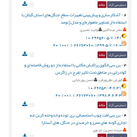
دسترسی آزاد
مقاله
2
-
آشکارسازی و پیش‌بینی تغییرات سطح جنگل‌های استان گیلان با
استفاده از تصاویر ماهواره‌ای و مدل ژئومد
سحر عبداللهی
وحید نصیری
10.29252/.5.7.141
20.1001.1.26763060.1399.5.7.12.0
دسترسی آزاد
مقاله
3
-
بررسی الگوی پراکنش مکانی با استفاده از دو روش فاصله ای و
کوادراتی در مناطق تحت تاثیر تفرج در زاگرس
کورش نظرپورفرد
حسن پوربابائی
10.29252/.4.6.31
20.1001.1.26763060.1398.4.6.4.3
دسترسی آزاد
مقاله
4
-
بررسی افت چوب استحصالی، زی¬توده و اندوخته کربن تنه
تجاری گونه¬های ممرز و خرمندی در جنگل¬های آستارا
سیده نسرین غزنوی