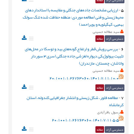
دسترسی آزاد
مقاله
5
-
ارزیابی مشخصات جاده‌های جنگلی و مقایسه با استانداردهای
محیط زیستی و فنی (مطالعه موردی: منطقه حفاظت شده تنگ سولک
بهمیی، کهگیلویه و بویراحمد)
سید عطااله حسینی
دسترسی آزاد
مقاله
6
-
بررسی رویش قطر و ارتفاع گونه‌های بید و توسکا در محل‌های
تثبیت بیولوژیکی دیواره لغزشی جاده جنگلی (سری 3 سوردار
واتاشان، چمستان، مازندران)
سید عطااله حسینی
20.1001.1.26763060.1401.7.11.10.0
دسترسی آزاد
مقاله
7
-
مطالعه فلور، شکل زيستی و انتشار جغرافیایی کندوله، استان
کرمانشاه
رسول باقرآبادی
20.1001.1.26763060.1401.7.11.5.5
دسترسی آزاد
مقاله