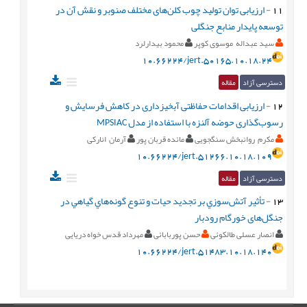
11
-
ارزیابی توان تولید چوب کلن‌های مختلف صنوبر و نقش آن در
توسعه پایدار منابع جنگلی
سید عبداله موسوی کوپر
محمود بیدارلرد
10.66224/jert.50165.10.18.24
دسترسی آزاد
مقاله
12
-
ارزیابی اقدامات حفاظتی آبخیزداری در کاهش فرسایش و
رسوب‌گذاری حوضه آلنزه با استفاده از مدل MPSIAC
مکرم روانبخش سنگجویی
مائده قربان پور
آرمان انارکی
10.66224/jert.51266.10.18.109
دسترسی آزاد
مقاله
13
-
تأثیر آتش‌سوزي بر تجدید حیات و تنوع گونه‌هاي گياهي در
جنگل‌های خورگام رودبار
انصار عسلی طالکوئی
حسن پوربابائی
مهرداد قدس خواه دریایی
10.66224/jert.51483.10.18.140