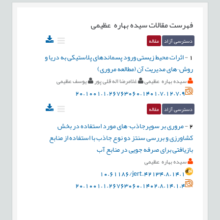
فهرست مقالات
سیده بهاره عظیمی
دسترسی آزاد
مقاله
1
-
اثرات محیط زیستی ورود پسماندهای پلاستیکی به دریا و
روش¬های مدیریت آن (مطالعه مروری)
سیده بهاره عظیمی
غلامرضا اله قلی پور
یوسف عظیمی
20.1001.1.26763060.1401.7.12.7.9
دسترسی آزاد
مقاله
2
-
مروری بر سوپرجاذب¬های مورد استفاده در بخش
کشاورزی و بررسی سنتز دو نوع جاذب با استفاده از منابع
بازیافتی برای صرفه جویی در منابع آب
سیده بهاره عظیمی
10.61186/jert.42134.8.14.1
20.1001.1.26763060.1402.8.14.1.4