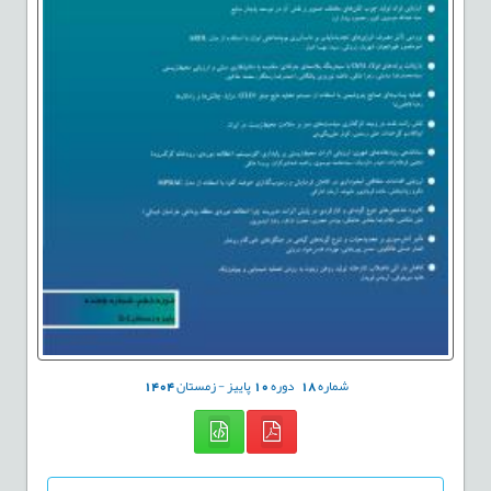
شماره
18
دوره
10
پاییز - زمستان
1404