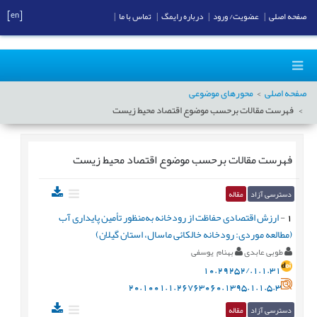
[en]
صفحه اصلی
|
عضویت/ ورود
|
درباره رایمگ
|
تماس با ما
|
صفحه اصلی
محورهای موضوعی
فهرست مقالات برحسب موضوع
اقتصاد محیط زیست
فهرست مقالات برحسب موضوع
اقتصاد محیط زیست
دسترسی آزاد
مقاله
1
-
ارزش اقتصادی حفاظت از رودخانه به‌منظور تأمین پایداری آب
(مطالعه موردی: رودخانه خالکائی ماسال، استان گیلان)
طوبی عابدی
بهنام یوسفی
10.29252/.1.1.31
20.1001.1.26763060.1395.1.1.5.3
دسترسی آزاد
مقاله