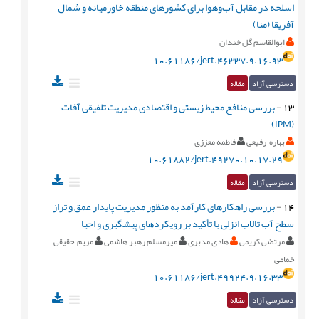
اسلحه در مقابل آب‌وهوا برای کشورهای منطقه خاورمیانه و شمال
آفریقا (منا)
ابوالقاسم گل خندان
10.61186/jert.46337.9.16.93
دسترسی آزاد
مقاله
13
-
بررسی منافع محیط زیستی و اقتصادی مدیریت تلفیقی آفات
(IPM)
بهاره رفیعی
فاطمه معززی
10.61882/jert.49270.10.17.29
دسترسی آزاد
مقاله
14
-
بررسی راهکارهای کارآمد به منظور مدیریت پایدار عمق و تراز
سطح آب تالاب انزلی با تأکید بر رویکردهای پیشگیری و احیا
مرتضی کریمی
هادی مدبری
میرمسلم رهبر هاشمی
مریم حقیقی
خمامی
10.61186/jert.49924.9.16.33
دسترسی آزاد
مقاله