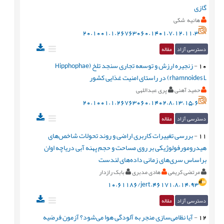
گازی
هانیه شکی
20.1001.1.26763060.1401.7.12.11.3
دسترسی آزاد
مقاله
10
-
زنجیره ارزش و توسعه تجاری سنجد تلخ (Hipphophae
rhamnoides L) در راستای امنیت غذایی کشور
حمید آهنی
پری عبداللهی
20.1001.1.26763060.1402.8.13.15.6
دسترسی آزاد
مقاله
11
-
بررسی تغییرات کاربری اراضی و روند تحولات شاخص‌های
هیدرومورفولوژیکی بر روی مساحت و حجم پهنه آبی دریاچه اوان
براساس سری‌های زمانی داده‌های لندست
مرتضی کریمی
هادی مدبری
بابک رازدار
10.61186/jert.46171.8.14.93
دسترسی آزاد
مقاله
12
-
آیا نظامی‌سازی منجر به آلودگی هوا می‌شود؟ آزمون فرضیه