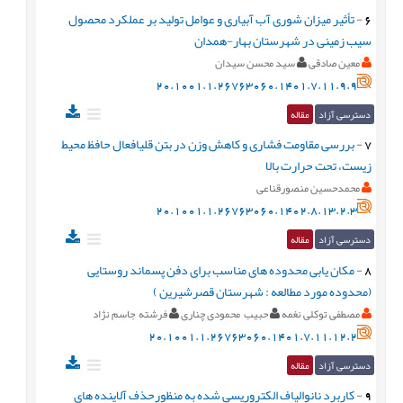
6
-
تأثیر میزان شوری آب آبیاری و عوامل تولید بر عملکرد محصول
سیب زمینی در شهرستان بهار-همدان
معین صادقی
سید محسن سیدان
20.1001.1.26763060.1401.7.11.9.9
دسترسی آزاد
مقاله
7
-
بررسی مقاومت فشاری و کاهش وزن در بتن قلیافعال حافظ محیط
زیست، تحت حرارت بالا
محمدحسین منصورقناعی
20.1001.1.26763060.1402.8.13.2.3
دسترسی آزاد
مقاله
8
-
مکان یابی محدوده های مناسب برای دفن پسماند روستایی
(محدوده مورد مطالعه : شهرستان قصرشیرین )
مصطفی توکلی نغمه
حبیب محمودی چناری
فرشته جاسم نژاد
20.1001.1.26763060.1401.7.11.12.2
دسترسی آزاد
مقاله
9
-
کاربرد نانوالیاف الکتروریسی شده به منظورحذف آلاینده های