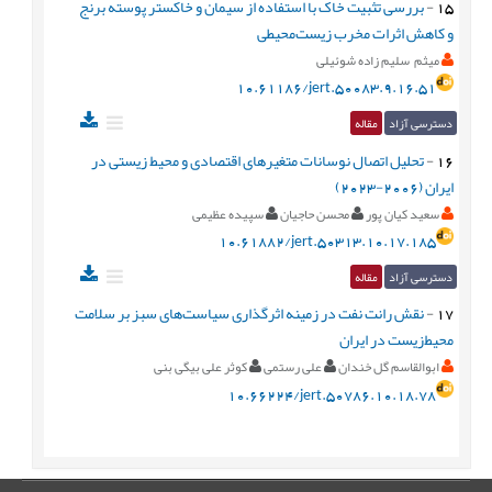
15
-
بررسی تثبیت خاک با استفاده از سیمان و خاکستر پوسته برنج
و کاهش اثرات مخرب زیست‌محیطی
میثم سلیم زاده شوئیلی
10.61186/jert.50083.9.16.51
دسترسی آزاد
مقاله
16
-
تحلیل اتصال نوسانات متغیرهای اقتصادی و محیط زیستی در
ایران (2006-2023)
سعید کیان پور
محسن حاجیان
سپیده عظیمی
10.61882/jert.50313.10.17.185
دسترسی آزاد
مقاله
17
-
نقش رانت نفت در زمینه اثرگذاری سیاست‌های سبز بر سلامت
محیط‌زیست در ایران
ابوالقاسم گل خندان
علی رستمی
کوثر علی بیگی بنی
10.66224/jert.50786.10.18.78