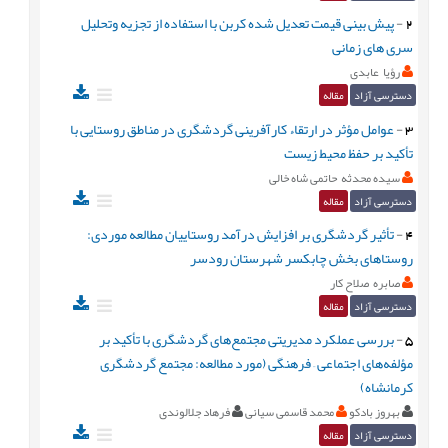
2
-
پیش بینی قیمت تعدیل شده کربن با استفاده از تجزیه وتحلیل
سری های زمانی
رؤیا عابدی
دسترسی آزاد
مقاله
3
-
عوامل مؤثر در ارتقاء کارآفرینی گردشگری در مناطق روستایی با
تأکید بر حفظ محیط زیست
سیده محدثه حاتمی شاه خالی
دسترسی آزاد
مقاله
4
-
تأثیر گردشگری بر افزایش درآمد روستاییان مطالعه موردی:
روستاهای بخش چابکسر شهرستان رودسر
صابره صلاح کار
دسترسی آزاد
مقاله
5
-
بررسی عملکرد مدیریتی مجتمع‌های گردشگری با تأکید بر
مؤلفه‌های اجتماعی – فرهنگی (مورد مطالعه: مجتمع گردشگری
کرمانشاه)
بهروز بادکو
محمد قاسمی سیانی
فرهاد جلالوندی
دسترسی آزاد
مقاله