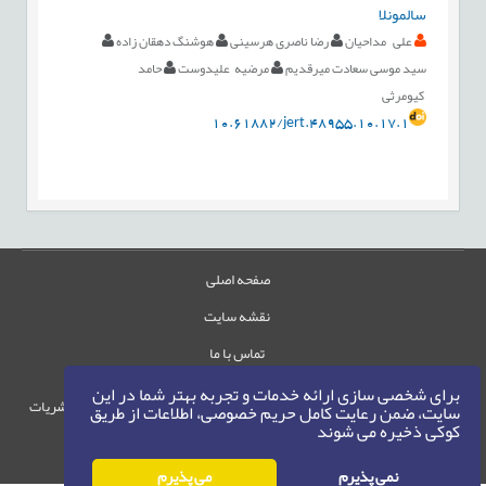
سالمونلا
علی مداحیان
رضا ناصری هرسینی
هوشنگ دهقان زاده
سید موسی سعادت میرقدیم
مرضیه علیدوست
حامد
کیومرثی
10.61882/jert.48955.10.17.1
صفحه اصلی
نقشه سایت
تماس با ما
برای شخصی سازی ارائه خدمات و تجربه بهتر شما در این
حقوق این وب‌سایت متعلق به سامانه مدیریت نشریات
سایت، ضمن رعایت کامل حریم خصوصی، اطلاعات از طریق
کوکی ذخیره می شوند
رایمگ است.
حق نشر
1405-1396
©
نمی پذیرم
می پذیرم