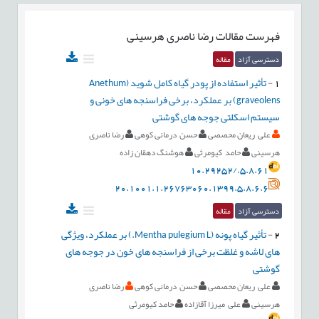
فهرست مقالات
رضا ناصری هرسینی
دسترسی آزاد
مقاله
1
-
تأثیر استفاده از پودر گیاه کامل شوید (Anethum
graveolens) بر عملکرد، برخی فراسنجه های خونی و
سیستم اسکلتی جوجه های گوشتی
علی ریعان محصصی
حسن درمانی کوهی
رضا ناصری
هرسینی
حامد کیومرثی
هوشنگ دهقان زاده
10.29252/.5.8.61
20.1001.1.26763060.1399.5.8.6.6
دسترسی آزاد
مقاله
2
-
تأثیر گیاه پونه (Mentha pulegium L.) بر عملکرد، ویژگی
های لاشه و غلظت برخی از فراسنجه های خون در جوجه های
گوشتی
علی ریعان محصصی
حسن درمانی کوهی
رضا ناصری
هرسینی
علی میرزا آقازاده
حامد کیومرثی