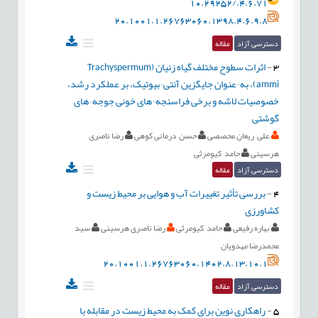
10.29252/.4.6.71
20.1001.1.26763060.1398.4.6.9.8
دسترسی آزاد
مقاله
3
-
اثرات سطوح مختلف گیاه زنیان (Trachyspermum
ammi)، به¬عنوان جایگزین آنتی¬بیوتیک، بر عملکرد رشد،
خصوصیات لاشه و برخی فراسنجه¬های خونی جوجه¬های
گوشتی
علی ریعان محصصی
حسن درمانی کوهی
رضا ناصری
هرسینی
حامد کیومرثی
دسترسی آزاد
مقاله
4
-
بررسی تأثیر تغییرات آب و هوایی بر محیط زیست و
کشاورزی
بهاره رفیعی
حامد کیومرثی
رضا ناصری هرسینی
سید
محمدرضا مهدویان
20.1001.1.26763060.1402.8.13.10.1
دسترسی آزاد
مقاله
5
-
راهکاری نوین برای کمک به محیط زیست در مقابله با