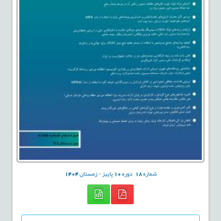
شماره
18
دوره
10
پاییز - زمستان
1404