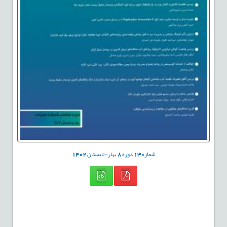
شماره
13
دوره
8
بهار-تابستان
1402