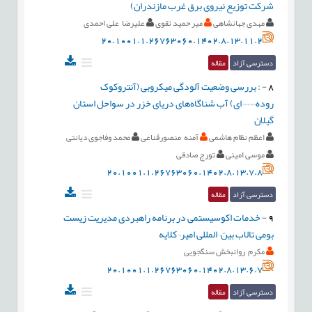
شرکت توزیع نیروی برق غرب مازندران)
مهدی جهانشاهی
میر حمید تقوی
علیرضا علی احمدی
20.1001.1.26763060.1402.8.13.11.2
دسترسی آزاد
مقاله
8
-
: بررسی وضعیت آلودگی میکروبی (آنتروکوک
روده¬¬¬¬ای) آب شناگاه‌های دریای خزر در سواحل استان
گیلان
اعظم نظام هاشمی
آمنه منصورقناعی
محمد وفاجوی دیانتی
موسی امینی
تورج صادقی
20.1001.1.26763060.1402.8.13.7.8
دسترسی آزاد
مقاله
9
-
خدمات اکوسیستمی در برنامه راهبردی مدیریت زیست
بومی تالاب بین¬المللی امیر¬کلایه
مکرم روانبخش سنگجویی
20.1001.1.26763060.1402.8.13.6.7
دسترسی آزاد
مقاله