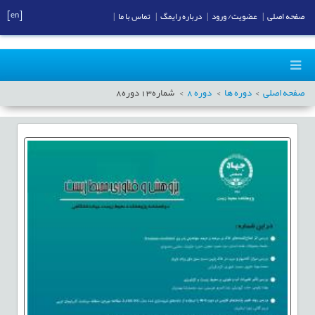
[en]
صفحه اصلی
|
عضویت/ ورود
|
درباره رایمگ
|
تماس با ما
|
صفحه اصلی
دوره ها
دوره
8
شماره
13
دوره
8