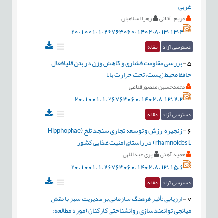
غربی
مریم آقائی
زهرا اسلامیان
20.1001.1.26763060.1402.8.13.13.4
دسترسی آزاد
مقاله
5
-
بررسی مقاومت فشاری و کاهش وزن در بتن قلیافعال
حافظ محیط زیست، تحت حرارت بالا
محمدحسین منصورقناعی
20.1001.1.26763060.1402.8.13.2.3
دسترسی آزاد
مقاله
6
-
زنجیره ارزش و توسعه تجاری سنجد تلخ (Hipphophae
rhamnoides L) در راستای امنیت غذایی کشور
حمید آهنی
پری عبداللهی
20.1001.1.26763060.1402.8.13.15.6
دسترسی آزاد
مقاله
7
-
ارزیابی تأثیر فرهنگ سازمانی بر مدیریت سبز با نقش
میانجی توانمندسازی روانشناختی کارکنان (مورد مطالعه: