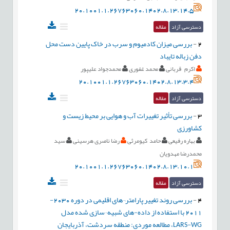
20.1001.1.26763060.1402.8.13.14.5
دسترسی آزاد
مقاله
2
-
بررسی میزان کادمیوم و سرب در خاک پایین دست محل
دفن زباله تایباد
اکرم قربانی
محمد غفوری
محمدجواد علیپور
20.1001.1.26763060.1402.8.13.3.4
دسترسی آزاد
مقاله
3
-
بررسی تأثیر تغییرات آب و هوایی بر محیط زیست و
کشاورزی
بهاره رفیعی
حامد کیومرثی
رضا ناصری هرسینی
سید
محمدرضا مهدویان
20.1001.1.26763060.1402.8.13.10.1
دسترسی آزاد
مقاله
4
-
بررسی روند تغییر پارامتر¬های اقلیمی در دوره 2030-
2011 با استفاده از داده-های شبیه‌¬سازی شده مدل
LARS-WG، مطالعه موردی: منطقه سردشت، آذربایجان