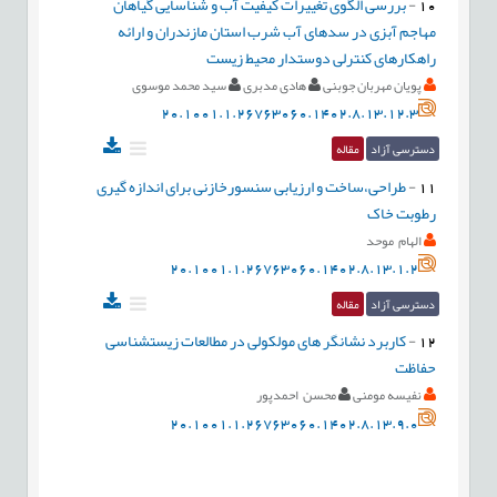
10
-
بررسی الگوی تغییرات کیفیت آب و شناسایی گیاهان
مهاجم آبزی در سدهای آب شرب استان مازندران و ارائه
راهکارهای کنترلی دوستدار محیط زیست
پویان مهربان جوبنی
هادی مدبری
سید محمد موسوی
20.1001.1.26763060.1402.8.13.12.3
دسترسی آزاد
مقاله
11
-
طراحی،ساخت و ارزیابی سنسورخازنی برای اندازه گیری
رطوبت خاک
الهام موحد
20.1001.1.26763060.1402.8.13.1.2
دسترسی آزاد
مقاله
12
-
کاربرد نشانگر های مولکولی در مطالعات زیست‎شناسی
حفاظت
نفیسه مومنی
محسن احمدپور
20.1001.1.26763060.1402.8.13.9.0