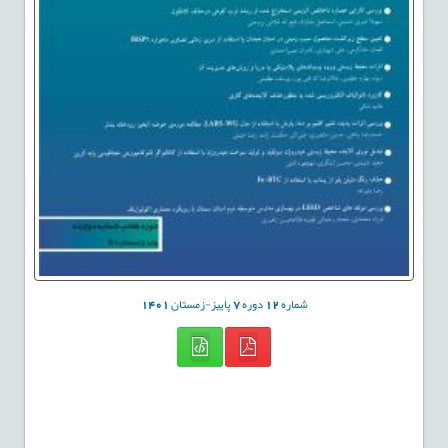
شماره
12
دوره
7
پاییز-زمستان
1401