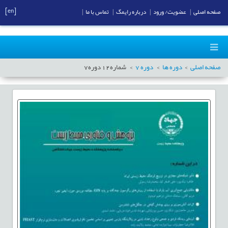
[en]
صفحه اصلی
|
عضویت/ ورود
|
درباره رایمگ
|
تماس با ما
|
صفحه اصلی
دوره ها
دوره
7
شماره
12
دوره
7