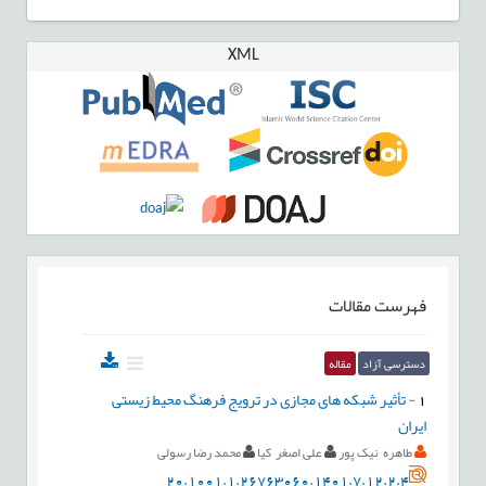
XML
فهرست مقالات
دسترسی آزاد
مقاله
1
-
تأثیر شبکه های مجازی در ترویج فرهنگ محیط زیستی
ایران
طاهره نیک پور
علی اصغر کیا
محمد رضا رسولی
20.1001.1.26763060.1401.7.12.2.4