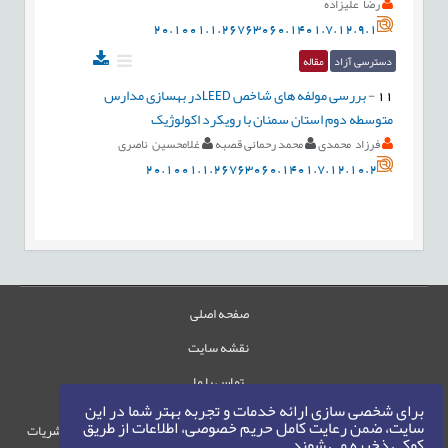
رضا علیزاده
20.1001.1.26763060.1401.7.12.9.1
دسترسی آزاد
مقاله
11
-
بررسی مولفه های شاخص LEEDدر بهسازی مدارس
متوسطه دوم استان سمنان با رویکرد اکولوژیک
فرزاد محمدی
محمد رحمانی قصبه
غلامحسین ناصری
20.1001.1.26763060.1401.7.12.10.2
صفحه اصلی
نقشه سایت
تماس با ما
برای شخصی سازی ارائه خدمات و تجربه بهتر شما در این
سایت، ضمن رعایت کامل حریم خصوصی، اطلاعات از طریق
حقوق این وب‌سایت متعلق به سامانه مدیریت نشریات
کوکی ذخیره می شوند