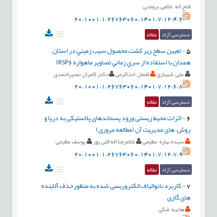
فتح اله غلامی بروجنی
20.1001.1.26763060.1401.7.12.4.6
دسترسی آزاد
مقاله
5
-
تعيين سطح زير كشت محصول سيب زميني در استان
همدان با استفاده از سري زماني تصاوير ماهواره IRSP6
علی شهبازی
لقمان خداکرمی
دکتر کامران نصیراحمدی
20.1001.1.26763060.1401.7.12.6.8
دسترسی آزاد
مقاله
6
-
اثرات محیط زیستی ورود پسماندهای پلاستیکی به دریا و
روش¬های مدیریت آن (مطالعه مروری)
سیده بهاره عظیمی
غلامرضا اله قلی پور
یوسف عظیمی
20.1001.1.26763060.1401.7.12.7.9
دسترسی آزاد
مقاله
7
-
کاربرد نانوالیاف الکتروریسی شده به منظورحذف آلاینده
های گازی
هانیه شکی