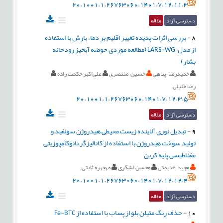
20.1001.1.26763060.1401.7.12.11.3
دسترسی آزاد
مقاله
8
-
بررسی اثرات پدیده تغییر اقلیم بر دما، بارش با استفاده
از مدل¬LARS-WG (مطالعه موردی حوضه آبخیز رودخانه
بشار)
حمیدرضا پناهی
حسین منتصری
علی‌اکبر حکمت زاده
رضا خلیلی
20.1001.1.26763060.1401.7.12.3.5
دسترسی آزاد
مقاله
9
-
تبدیل نوری آلاینده زیست محیطی هیدروژن سولفید و
تولید سوخت هیدروژن با استفاده از کاتالیزگر نانوکامپوزیتی
مغناطیسی پایه کربن
مجید غنیمتی
محسن لشگری
مهچهره ثابتی
20.1001.1.26763060.1401.7.12.12.4
دسترسی آزاد
مقاله
10
-
حذف رنگ متیلن بلو از پساب با استفاده از Fe-BTC