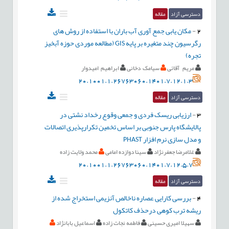
دسترسی آزاد
مقاله
2
-
مکان یابی جمع آوری آب باران با استفاده از روش های
رگرسیون چند متغیره بر پایه GIS (مطالعه موردی حوزه آبخیز
تجره)
مریم آقائی
سیامک دخانی
ابراهیم امیدوار
20.1001.1.26763060.1401.7.12.1.3
دسترسی آزاد
مقاله
3
-
ارزیابی ریسک فردی و جمعی وقوع رخداد نشتی در
پالایشگاه پارس جنوبی بر اساس تخمین تکرارپذیری اتصالات
و مدل سازی نرم افزار PHAST
غلامرضا جعفرنژاد
سینا دوازده امامی
محمد ولایت زاده
20.1001.1.26763060.1401.7.12.5.7
دسترسی آزاد
مقاله
4
-
بررسی کارایی عصاره ناخالص آنزیمی استخراج شده از
ریشه ترب کوهی درحذف کاتکول
سهیلا امیری حسینی
فاطمه نجات زاده
اسماعیل بابانژاد